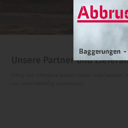
Unsere Partner und Liefera
Erfolg und zufriedene Kunden haben viele Faktoren. H
uns dabei tatkräftig unterstützen.