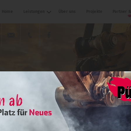
Home
Leistungen
Über uns
Projekte
Partner &
Steinmauern
Baggerungen
Transporte
Hangverbau
Abbruch & Sprengarbeiten