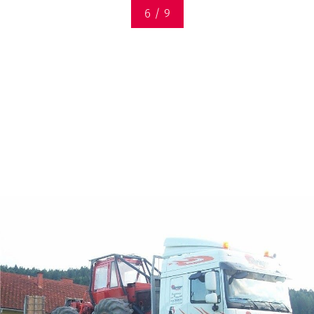
6
/ 9